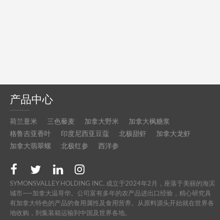
产品中心
荷兰薏米
三色藜麦
加拿大野米
加拿大枫糖浆
格鲁吉亚香叶
印度尼西亚豆蔻
北极甜虾
加拿大龙虾
加拿大翡翠螺
北极红参
西洋参
SYMONSVALLEY HOLDING INC. 成立于2024年2月，座落于美丽的海滨
城市——加拿大温哥华。公司富有多年的农产品进出口经验，精心研究具
有加拿大特色的产品的食用属性及食用营养。从原料源头开始就在世界各
地收购，到集装箱运输到中国及世界各地。